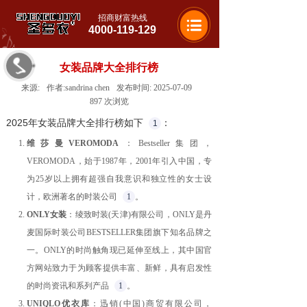
招商财富热线
4000-119-129
女装品牌大全排行榜
来源:
作者:
sandrina chen
发布时间:
2025-07-09
897
次浏览
2025年女装品牌大全排行榜如下
：
1
维莎曼VEROMODA
：Bestseller集团，
VEROMODA，始于1987年，2001年引入中国，专
为25岁以上拥有超强自我意识和独立性的女士设
计，欧洲著名的时装公司
1
。
ONLY女装
：绫致时装(天津)有限公司，ONLY是丹
麦国际时装公司BESTSELLER集团旗下知名品牌之
一。ONLY的时尚触角现已延伸至线上，其中国官
方网站致力于为顾客提供丰富、新鲜，具有启发性
的时尚资讯和系列产品
1
。
UNIQLO优衣库
：迅销(中国)商贸有限公司，