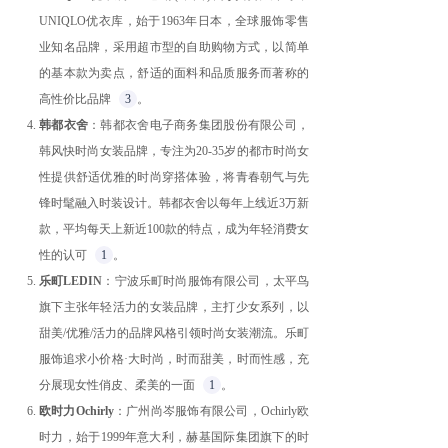
UNIQLO优衣库，始于1963年日本，全球服饰零售
业知名品牌，采用超市型的自助购物方式，以简单
的基本款为卖点，舒适的面料和品质服务而著称的
高性价比品牌
3
。
韩都衣舍
：韩都衣舍电子商务集团股份有限公司，
韩风快时尚女装品牌，专注为20-35岁的都市时尚女
性提供舒适优雅的时尚穿搭体验，将青春朝气与先
锋时髦融入时装设计。韩都衣舍以每年上线近3万新
款，平均每天上新近100款的特点，成为年轻消费女
性的认可
1
。
乐町LEDIN
：宁波乐町时尚服饰有限公司，太平鸟
旗下主张年轻活力的女装品牌，主打少女系列，以
甜美/优雅/活力的品牌风格引领时尚女装潮流。乐町
服饰追求小价格·大时尚，时而甜美，时而性感，充
分展现女性俏皮、柔美的一面
1
。
欧时力Ochirly
：广州尚岑服饰有限公司，Ochirly欧
时力，始于1999年意大利，赫基国际集团旗下的时