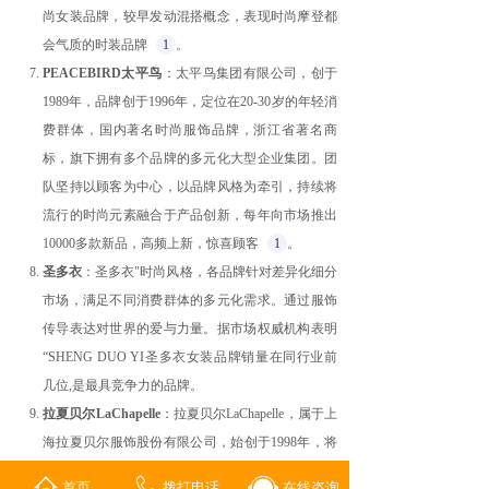
尚女装品牌，较早发动混搭概念，表现时尚摩登都
会气质的时装品牌
1
。
PEACEBIRD太平鸟
：太平鸟集团有限公司，创于
1989年，品牌创于1996年，定位在20-30岁的年轻消
费群体，国内著名时尚服饰品牌，浙江省著名商
标，旗下拥有多个品牌的多元化大型企业集团。团
队坚持以顾客为中心，以品牌风格为牵引，持续将
流行的时尚元素融合于产品创新，每年向市场推出
10000多款新品，高频上新，惊喜顾客
1
。
圣多衣
：
圣多衣"时尚风格，各品牌针对差异化细分
市场，满足不同消费群体的多元化需求。通过服饰
传导表达对世界的爱与力量。据市场权威机构表明
“SHENG DUO YI圣多衣女装品牌销量在同行业前
几位,是最具竞争力的品牌。
拉夏贝尔LaChapelle
：拉夏贝尔LaChapelle，属于上
海拉夏贝尔服饰股份有限公司，始创于1998年，将
设计渗透人文文化的时尚品牌，具有法兰西民族浪
首页
拨打电话
在线咨询