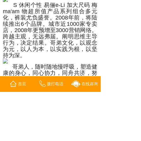
S 休闲个性 易俪e-Li 加大尺码 梅
ma'am 物超所值产品系列组合多元
化，裤装尤负盛誉。2008年前，将陆
续推出6个品牌。城市近1000家专卖
店，2008年更预增至3000营销网络。
跨越主观，无远弗届。阐明思维主导
行为，决定结果。哥弟文化，以观念
为元，以人为本，以实践为根，以坚
持为深。
哥弟人，随时随地慢呼吸，塑造健
康的身心，同心协力，同舟共济，努
力积累能力，能力持续努力，孜孜以
首页
拨打电话
在线咨询
求的不仅仅是时装品味，更是生活与
人生的品味，共同谆谆传递着真、
善、美。
上一篇：
女装品牌大全排行榜
下一篇：
热烈庆祝圣多衣新店开......