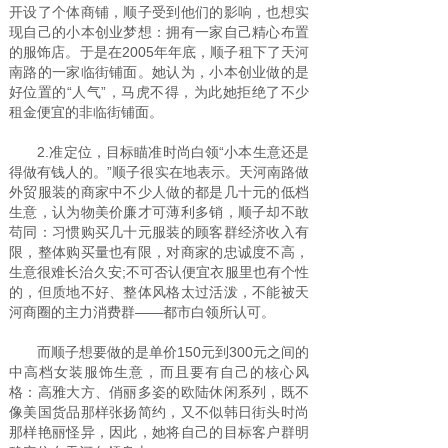
开设了个体商铺，顺子受到他们的影响，也想实
现自己的小本创业梦想：拥有一家自己精心布置
的服饰店。于是在2005年年底，顺子租下了天河
南路的一家临街铺面。她认为，小本创业做的是
好位置的“人气”，马虎不得，为此她拒绝了不少
租金便宜的非临街铺面。
2.准定位，目标瞄准时尚白领“小本生意还是
得做有钱人的。”顺子很实在地表示。天河南路做
外贸服装的商家中不少人做的都是几十元的低档
生意，认为物美价廉才可薄利多销，顺子却不敢
苟同：习惯购买几十元服装的顾客群经济收入有
限，整体购买量也有限，对商家的忠诚度不高，
生意很难长治久安;不可否认便宜衣服里也有个性
的，但质地不好、整体风格太过活泼，不能被天
河商圈的主力消费群——都市白领所认可。
而顺子想要做的是单价150元到300元之间的
中高档女装服饰生意，而且要有自己的核心风
格：高雅大方、俏丽多姿的欧陆休闲系列，既不
像美国货品那样张扬简约，又不似韩日街头时尚
那样艳丽怪异，因此，她将自己的目标客户群明