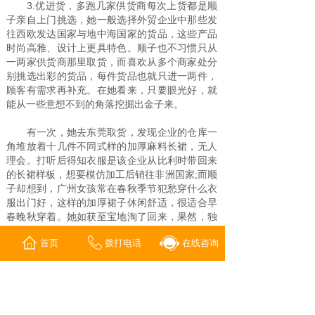
3.优进货，多跑几家供货商每次上货都是顺
子亲自上门挑选，她一般选择外贸企业中那些发
往西欧发达国家与地中海国家的货品，这些产品
时尚高雅、设计上更具特色。顺子也不习惯只从
一两家供货商那里取货，而喜欢从多个商家处分
别挑选出彩的货品，每件货品也就只进一两件，
顾客有需求再补充。在她看来，只要眼光好，就
能从一些意想不到的角落挖掘出金子来。
有一次，她去东莞取货，发现企业的仓库一
角堆放着十几件不同式样的加厚麻料长裙，无人
理会。打听后得知衣服是该企业从比利时带回来
的长裙样板，想要模仿加工后销往非洲国家;而顺
子却想到，广州女孩常在春秋季节犯愁穿什么衣
服出门好，这样的加厚裙子休闲舒适，很适合早
春晚秋穿着。她如获至宝地淘了回来，果然，独
特的风格吸引来一众崇尚欧陆时尚的都市白领，
首页
拨打电话
在线咨询
不到一周，就全卖完了。