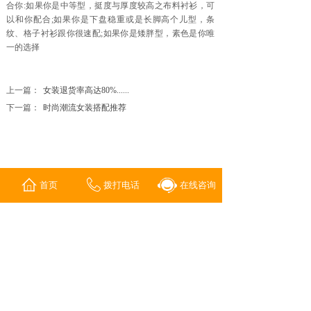
合你:如果你是中等型，挺度与厚度较高之布料衬衫，可
以和你配合;如果你是下盘稳重或是长脚高个儿型，条
纹、格子衬衫跟你很速配;如果你是矮胖型，素色是你唯
一的选择
上一篇：
女装退货率高达80%......
下一篇：
时尚潮流女装搭配推荐
首页
拨打电话
在线咨询