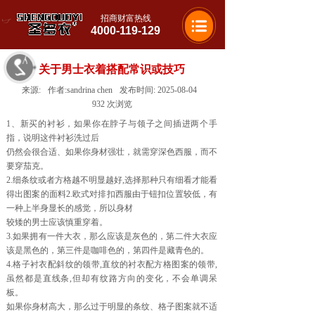
招商财富热线
4000-119-129
关于男士衣着搭配常识或技巧
来源:
作者:
sandrina chen
发布时间:
2025-08-04
932
次浏览
1、新买的衬衫，如果你在脖子与领子之间插进两个手
指，说明这件衬衫洗过后
仍然会很合适、如果你身材强壮，就需穿深色西服，而不
要穿茄克。
2.细条纹或者方格越不明显越好,选择那种只有细看才能看
得出图案的面料2.欧式对排扣西服由于钮扣位置较低，有
一种上半身显长的感觉，所以身材
较矮的男士应该慎重穿着。
3.如果拥有一件大衣，那么应该是灰色的，第二件大衣应
该是黑色的，第三件是咖啡色的，第四件是藏青色的。
4.格子衬衣配斜纹的领带,直纹的衬衣配方格图案的领带,
虽然都是直线条,但却有纹路方向的变化，不会单调呆
板。
如果你身材高大，那么过于明显的条纹、格子图案就不适