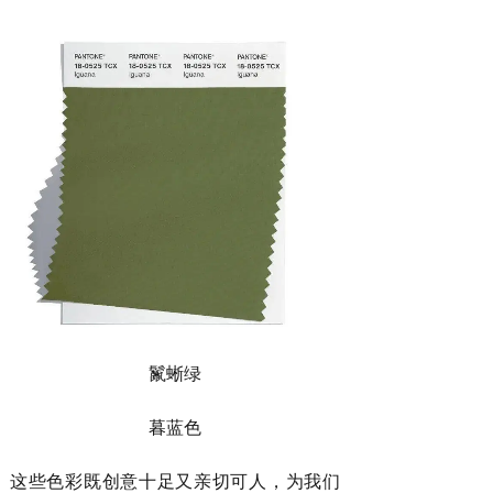
鬣蜥绿
暮蓝色
这些色彩既创意十足又亲切可人，为我们