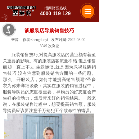
招商财富热线
4000-119-129
谈服装店导购销售技巧
来源:
作者:
shengduoyi
发布时间:
2022-08-09
3049
次浏览
服装销售技巧,对提高服装店的营业额有着至
关重要的影响。有的服装店客流量不错,但是销售
额却一直上不去,生意惨淡,就是因为忽视服装销
售技巧,没有注意到服装销售方面的一些问题。
那么，开服装店，如何才能提高销售额呢?圣多
衣为你来详细谈谈：其实在服装的销售过程中，
服装导购员的态度很重要，导购员的好态度会产
生好的推动力，然后带来好的销售结果。一般来
说，在服装销售过程中，想要提高销售额，服装
导购员应该要注意千万别犯五个致命性的错误。